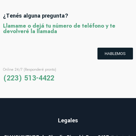
¿Tenés alguna pregunta?
Llamame o dejá tu número de teléfono y te
devolveré la llamada
HABLEMOS
Online 24/7 (Responderé pronto)
(223) 513-4422
Legales