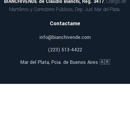
BIANCHIVENDE de Claudio Bianchi, Reg. 3417
, Colegio de
Martilleros y Corredores Públicos, Dep. Jud. Mar del Plata
Contactame
info@bianchivende.com
(223) 513-4422
Mar del Plata, Pcia. de Buenos Aires 🇦🇷
Redes Sociales
Facebook
Instagram
YouTube