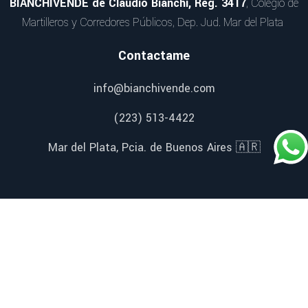
BIANCHIVENDE de Claudio Bianchi, Reg. 3417
, Colegio de
Martilleros y Corredores Públicos, Dep. Jud. Mar del Plata
Contactame
info@bianchivende.com
(223) 513-4422
Mar del Plata, Pcia. de Buenos Aires 🇦🇷
Redes Sociales
Facebook
Instagram
YouTube