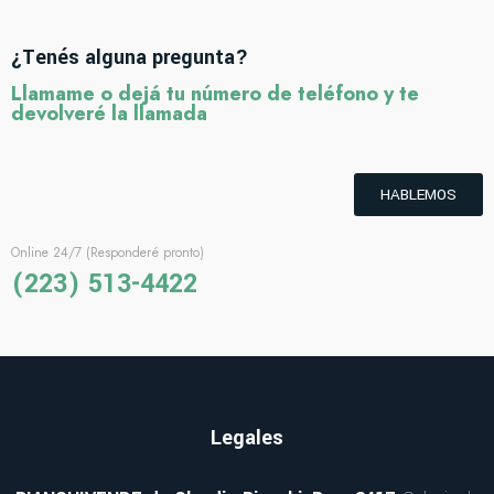
¿Tenés alguna pregunta?
Llamame o dejá tu número de teléfono y te
devolveré la llamada
HABLEMOS
Online 24/7 (Responderé pronto)
(223) 513-4422
Legales