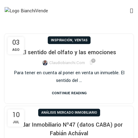
,
03
INSPIRACIÓN
VENTAS
AGO
El sentido del olfato y las emociones
0
Claudiobianchi.com
Para tener en cuenta al poner en venta un inmueble. El
sentido del ...
CONTINUE READING
10
ANÁLISIS MERCADO INMOBILIARIO
JUL
Radar Inmobiliario Nº47 (datos CABA) por
Fabián Achával