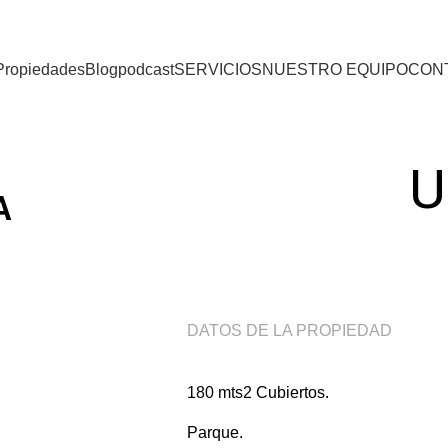
Propiedades
Blog
podcast
SERVICIOS
NUESTRO EQUIPO
CON
U
A
DATOS DE LA PROPIEDAD
180 mts2 Cubiertos.
Parque.