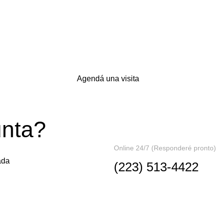
Agendá una visita
unta?
Online 24/7 (Responderé pronto)
ada
(223) 513-4422
Contactame
Redes Social