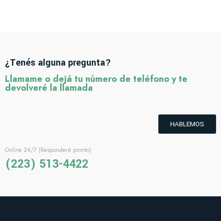
SUSPENDISSE QUAM AT VESTIBULUM
KITCHEN
¿Tenés alguna pregunta?
Llamame o dejá tu número de teléfono y te
devolveré la llamada
HABLEMOS
Online 24/7 (Responderé pronto)
(223) 513-4422