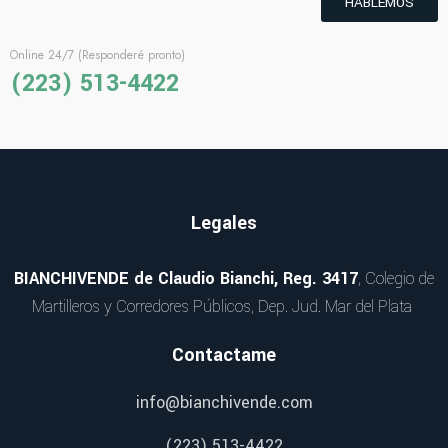
HABLEMOS
Online 24/7 (Responderé pronto)
(223) 513-4422
Legales
BIANCHIVENDE de Claudio Bianchi, Reg. 3417
, Colegio de
Martilleros y Corredores Públicos, Dep. Jud. Mar del Plata
Contactame
info@bianchivende.com
(223) 513-4422