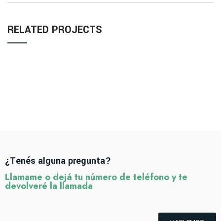
RELATED PROJECTS
LEO UTEU ULLAMCORPER
KITCHEN
¿Tenés alguna pregunta?
Llamame o dejá tu número de teléfono y te
devolveré la llamada