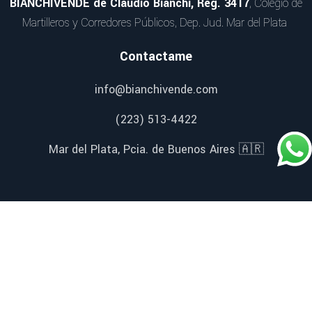
BIANCHIVENDE de Claudio Bianchi, Reg. 3417
, Colegio de
Martilleros y Corredores Públicos, Dep. Jud. Mar del Plata
Contactame
info@bianchivende.com
(223) 513-4422
Mar del Plata, Pcia. de Buenos Aires 🇦🇷
Redes Sociales
Facebook
Instagram
YouTube