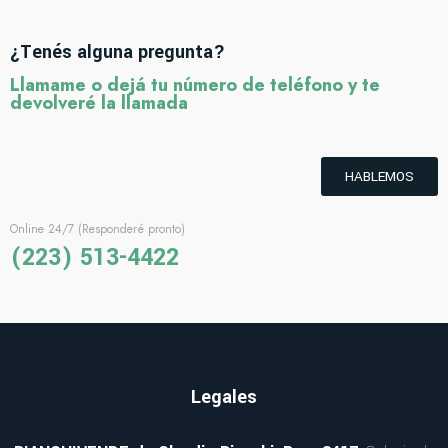
¿Tenés alguna pregunta?
Llamame o dejá tu número de teléfono y te
devolveré la llamada
HABLEMOS
Online 24/7 (Responderé pronto)
(223) 513-4422
Legales