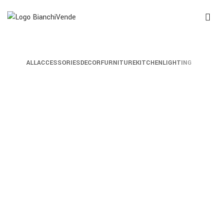
ALL
ACCESSORIES
DECOR
FURNITURE
KITCHEN
LIGHTING
ACCESSORIES
IMPERDIET MAURIS A NONTIN
ACCESSORIES
POTENTI PARTURIENT PARTURIE