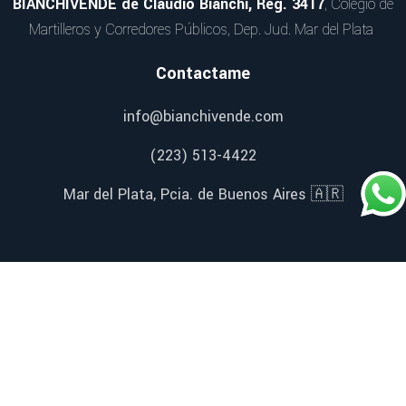
BIANCHIVENDE de Claudio Bianchi, Reg. 3417
, Colegio de
Martilleros y Corredores Públicos, Dep. Jud. Mar del Plata
Contactame
info@bianchivende.com
(223) 513-4422
Mar del Plata, Pcia. de Buenos Aires 🇦🇷
Redes Sociales
Facebook
Instagram
YouTube