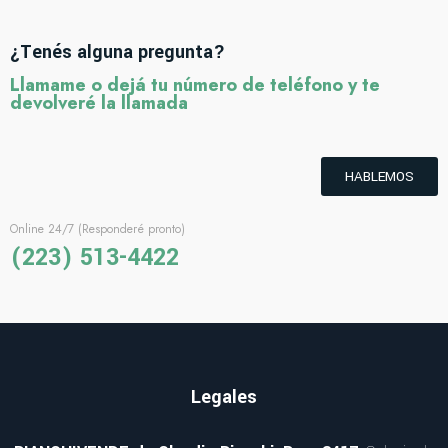
¿Tenés alguna pregunta?
Llamame o dejá tu número de teléfono y te
devolveré la llamada
HABLEMOS
Online 24/7 (Responderé pronto)
(223) 513-4422
Legales