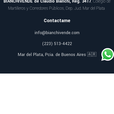
BIANCHIVENDE de Claudio Bianchi, Reg. 3417
, Colegio de
Martilleros y Corredores Públicos, Dep. Jud. Mar del Plata
Contactame
info@bianchivende.com
(223) 513-4422
Mar del Plata, Pcia. de Buenos Aires 🇦🇷
Redes Sociales
Facebook
Instagram
YouTube