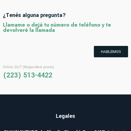
¿Tenés alguna pregunta?
Llamame o dejá tu número de teléfono y te
devolveré la llamada
HABLEMOS
Online 24/7 (Responderé pronto)
(223) 513-4422
Legales